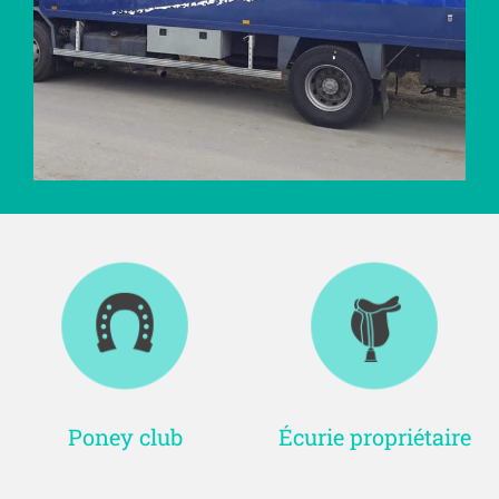
Poney club
Écurie propriétaire